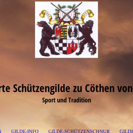
erte Schützengilde zu Cöthen von
Sport und Tradition
N
GILDE-INFO
GILDE-SCHÜTZENSCHNUR
GILD