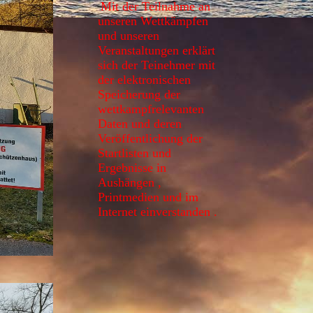
Mit der Teilnahme an
unseren Wettkämpfen
und unseren
Veranstaltungen erklärt
sich der Teinehmer mit
der elektronischen
Speicherung der
wettkampfrelevanten
Daten und deren
Veröffentlichung der
Startlisten und
Ergebnisse in
Aushängen ,
Printmedien und im
Internet einverstanden .