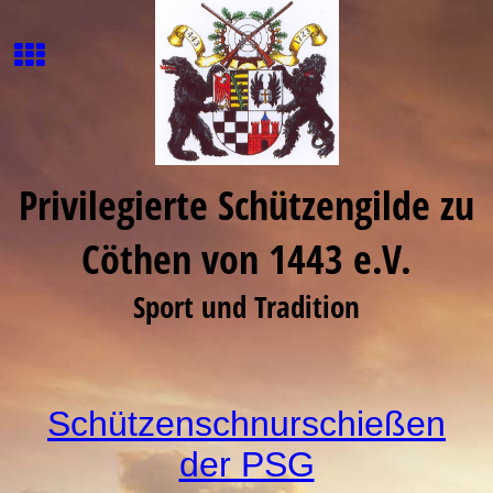
Privilegierte Schützengilde zu
Cöthen von 1443 e.V.
Sport und Tradition
Schützenschnurschießen
der PSG